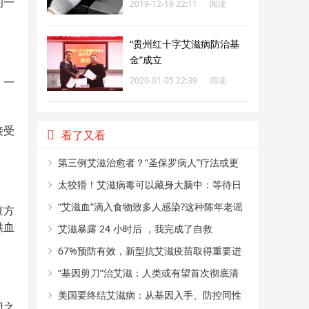
的一
2019-12-19 22:11
阅读
266
“贵州红十字艾滋病防治基
金”成立
，一
2020-01-05 22:39
阅读
266
接受
看了又看
第三例艾滋治愈者？“圣保罗病人”疗法或更
普适，但有待考证
太狡猾！艾滋病毒可以藏身大脑中：等待日
后感染其它器官
“艾滋血”滴入食物致多人感染?这种陈年老谣
查方
供血
别再传了!
艾滋暴露 24 小时后 ，我完成了自救
67%预防有效，新型抗艾滋疫苗取得重要进
展
“基因剪刀”治艾滋：人类或有望首次彻底清
除病毒
美国要终结艾滋病：从基因入手、防控同性
因之