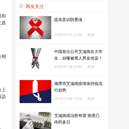
网友关注
膜和
提高意识防爱滋
化甚
2020-01-03 22:06
阅读
260
中国首位公开艾滋病女大学
炎相
生，自曝被黑人男友传染！
如何预防艾滋
2020-01-04 20:51
阅读
262
湘潭市艾滋病疫情保持低流
染上
行趋势
感染
2019-12-06 16:28
阅读
263
艾滋病或治愈有望 病患已
停药多日