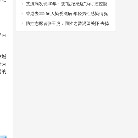
性行为、勤换注射器等
艾滋病发现40年：变“世纪绝症”为可控控慢
性病
香港去年566人染爱滋病 年轻男性感染情况
引关注
防控志愿者张玉虎：同性之爱渴望关怀 去掉
污名宽容最重要
起丙
数增
行为
病的