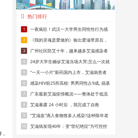
热门排行
一夜疯狂！武汉一大学男生同性性行为感
1
染艾滋病
《我的灵魂是爱做的》验出爱滋带原后，
2
他被逼休学、连住的地方都没有…
广州社区防艾十年，越来越多艾滋感染者
3
由社区发现
24岁大学生确诊艾滋当场大哭:怎么一次就
4
中招
“一天一小片”新药国内上市，艾滋病患者
5
离“正常”还有多远？
感染HIV前25所高校: 男男同性占9成, 搞基
6
要注意安全措施
广东最新艾滋疫情概况——整体处于低流
7
行水平，男男同性、老年病例比例增高
艾滋暴露 24 小时后 ，我完成了自救
8
“艾滋血”滴入食物致多人感染?这种陈年老
9
谣别再传了!
艾滋病发现40年：变“世纪绝症”为可控控
10
聊，
慢性病