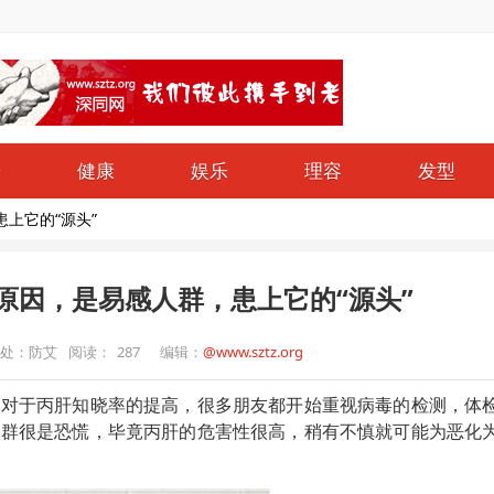
哥
健康
娱乐
理容
发型
上它的“源头”
原因，是易感人群，患上它的“源头”
处：防艾
阅读：
287
编辑：
@www.sztz.org
们对于丙肝知晓率的提高，很多朋友都开始重视病毒的检测，体
人群很是恐慌，毕竟丙肝的危害性很高，稍有不慎就可能为恶化